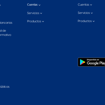
3
3
Cuentas
Cuentas
?
3
3
Servicios
Servicios
3
3
Productos
Productos
Bancarias
al de
ormativo
úblicas